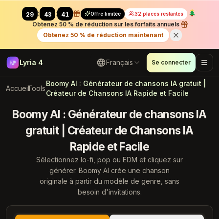
:
:
Offre limitée
32 places restantes
29
41
67
Obtenez 50 % de réduction sur les forfaits annuels
Obtenez 50 % de réduction maintenant
Lyria 4
Français
Se connecter
Boomy AI : Générateur de chansons IA gratuit |
Accueil
Tools
Créateur de Chansons IA Rapide et Facile
Boomy AI : Générateur de chansons IA
gratuit | Créateur de Chansons IA
Rapide et Facile
Sélectionnez lo-fi, pop ou EDM et cliquez sur
générer. Boomy AI crée une chanson
originale à partir du modèle de genre, sans
besoin d'invitations.