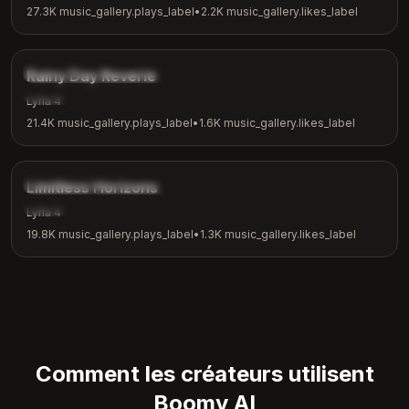
27.3K
music_gallery.plays_label
•
2.2K
music_gallery.likes_label
3:08
music_gallery.tags.ambient
Rainy Day Reverie
music_gallery.tags.rainy_day
Lyria 4
21.4K
music_gallery.plays_label
•
1.6K
music_gallery.likes_label
4:18
music_gallery.tags.inspirational
Limitless Horizons
music_gallery.tags.motivation
Lyria 4
19.8K
music_gallery.plays_label
•
1.3K
music_gallery.likes_label
Comment les créateurs utilisent
Boomy AI