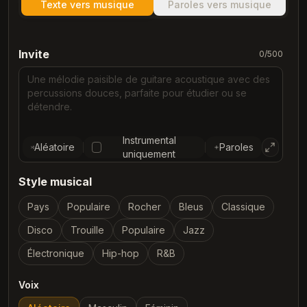
Texte vers musique
Paroles vers musique
Invite
0
/500
Instrumental
Aléatoire
Paroles
uniquement
Style musical
Pays
Populaire
Rocher
Bleus
Classique
Disco
Trouille
Populaire
Jazz
Électronique
Hip-hop
R&B
Voix