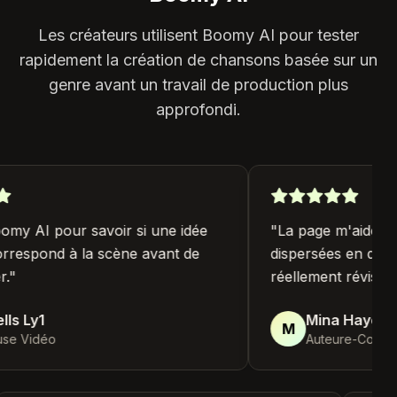
Les créateurs utilisent Boomy AI pour tester
rapidement la création de chansons basée sur un
genre avant un travail de production plus
approfondi.
omy AI pour savoir si une idée
"
La page m'aide à t
respond à la scène avant de
dispersées en quelq
"
réellement réviser.
"
ls Ly1
Mina Hayes Ly
M
e Vidéo
Auteure-Composi