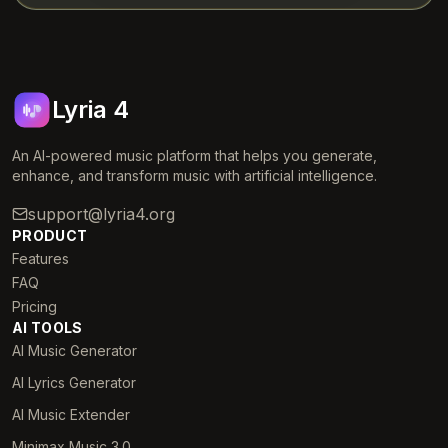
Lyria 4
An AI-powered music platform that helps you generate,
enhance, and transform music with artificial intelligence.
support@lyria4.org
PRODUCT
Features
FAQ
Pricing
AI TOOLS
AI Music Generator
AI Lyrics Generator
AI Music Extender
Minimax Music 3.0