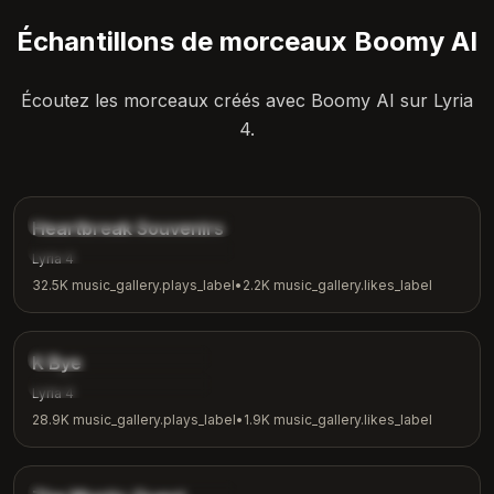
Échantillons de morceaux Boomy AI
Écoutez les morceaux créés avec Boomy AI sur Lyria
4.
4:12
music_gallery.tags.ballad
Heartbreak Souvenirs
music_gallery.tags.emotional
Lyria 4
32.5K
music_gallery.plays_label
•
2.2K
music_gallery.likes_label
3:42
music_gallery.tags.indie
K Bye
music_gallery.tags.casual
Lyria 4
28.9K
music_gallery.plays_label
•
1.9K
music_gallery.likes_label
4:04
music_gallery.tags.fantasy