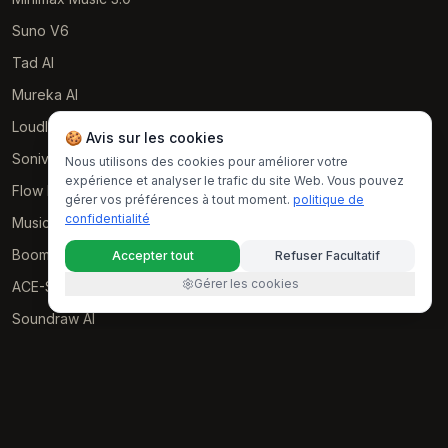
Suno V6
Tad AI
Mureka AI
Loudly AI
🍪 Avis sur les cookies
Soniva Music AI
Nous utilisons des cookies pour améliorer votre
expérience et analyser le trafic du site Web. Vous pouvez
Flow Music
gérer vos préférences à tout moment.
politique de
confidentialité
Music GPT
Boomy AI
Accepter tout
Refuser Facultatif
Gérer les cookies
ACE-Step AI
Soundraw AI
RESOURCES
Examples
politique de confidentialité
Conditions d'utilisation