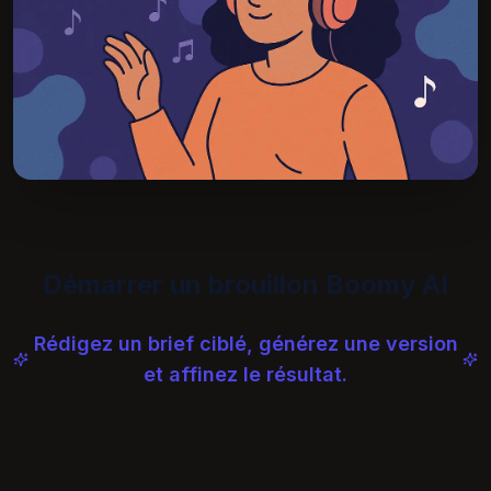
Démarrer un brouillon Boomy AI
Rédigez un brief ciblé, générez une version
et affinez le résultat.