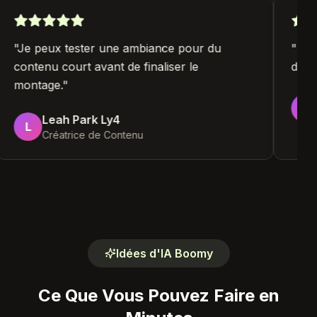
"
Je peux tester une ambiance pour du
"
Bo
contenu court avant de finaliser le
d'a
montage.
"
Leah Park Ly4
L
Créatrice de Contenu
Idées d'IA Boomy
Ce Que Vous Pouvez Faire en