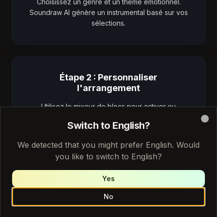
Choisissez un genre et un thème émotionnel.
Soundraw AI génère un instrumental basé sur vos
sélections.
Étape 2 : Personnaliser
l'arrangement
Utilisez le mixeur de blocs pour activer ou
désactiver les couches d'instruments par section
Switch to English?
Clo
pour un arrangement personnalisé.
We detected that you might prefer English. Would
you like to switch to English?
Yes
Étape 3 : Télécharger avec licence
complète
No
Exportez la piste au format WAV ou MP3 avec une