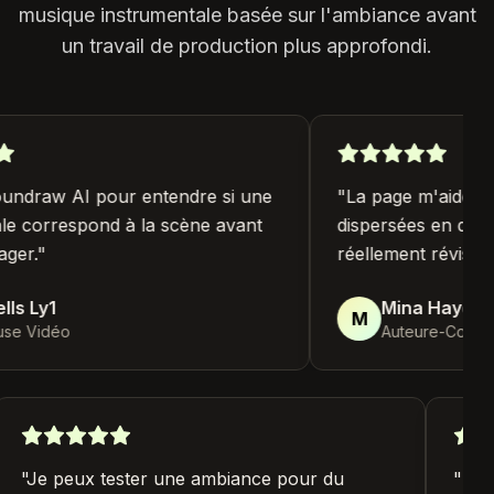
musique instrumentale basée sur l'ambiance avant
un travail de production plus approfondi.
undraw AI pour entendre si une
"
La page m'aide à t
e correspond à la scène avant
dispersées en quelq
er.
"
réellement réviser.
"
ls Ly1
Mina Hayes Ly
M
e Vidéo
Auteure-Composi
"
Je peux tester une ambiance pour du
"
S