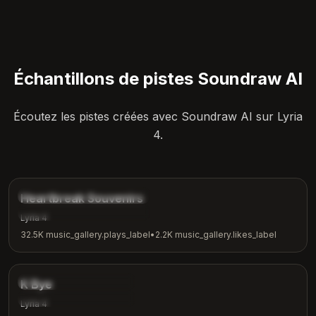
Échantillons de pistes Soundraw AI
Écoutez les pistes créées avec Soundraw AI sur Lyria
4.
4:12
music_gallery.tags.ballad
Heartbreak Souvenirs
music_gallery.tags.emotional
Lyria 4
32.5K
music_gallery.plays_label
•
2.2K
music_gallery.likes_label
3:42
music_gallery.tags.indie
K Bye
music_gallery.tags.casual
Lyria 4