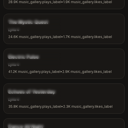
28.9K
music_gallery.plays_label
•
1.9K
music_gallery.likes_label
4:04
music_gallery.tags.fantasy
The Mystic Quest
music_gallery.tags.adventure
Lyria 4
24.6K
music_gallery.plays_label
•
1.7K
music_gallery.likes_label
3:48
music_gallery.tags.electronic
Electric Pulse
music_gallery.tags.workout
Lyria 4
41.2K
music_gallery.plays_label
•
2.9K
music_gallery.likes_label
4:00
music_gallery.tags.nostalgic
Echoes of Yesterday
music_gallery.tags.reflection
Lyria 4
35.8K
music_gallery.plays_label
•
2.3K
music_gallery.likes_label
3:24
music_gallery.tags.dance
Dance All Night