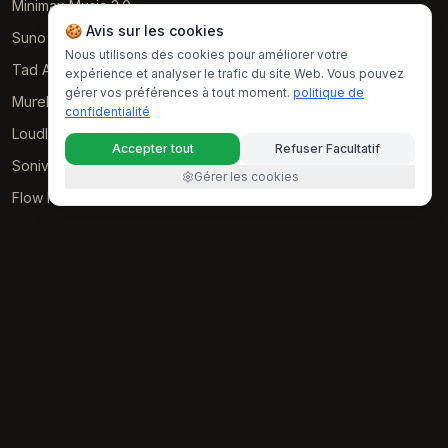
Minimax Music 3.0
🍪 Avis sur les cookies
Suno V6
Nous utilisons des cookies pour améliorer votre
Tad AI
expérience et analyser le trafic du site Web. Vous pouvez
gérer vos préférences à tout moment.
politique de
Mureka AI
confidentialité
Loudly AI
Accepter tout
Refuser Facultatif
Soniva Music AI
Gérer les cookies
Flow Music
Music GPT
Boomy AI
ACE-Step AI
Soundraw AI
RESOURCES
Examples
politique de confidentialité
Conditions d'utilisation