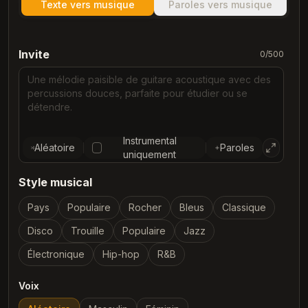
Texte vers musique
Paroles vers musique
Invite
0
/500
Instrumental
Aléatoire
Paroles
uniquement
Style musical
Pays
Populaire
Rocher
Bleus
Classique
Disco
Trouille
Populaire
Jazz
Électronique
Hip-hop
R&B
Voix