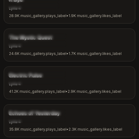
music_gallery.tags.casual
Lyria 4
28.9K
music_gallery.plays_label
•
1.9K
music_gallery.likes_label
4:04
music_gallery.tags.fantasy
The Mystic Quest
music_gallery.tags.adventure
Lyria 4
24.6K
music_gallery.plays_label
•
1.7K
music_gallery.likes_label
3:48
music_gallery.tags.electronic
Electric Pulse
music_gallery.tags.workout
Lyria 4
41.2K
music_gallery.plays_label
•
2.9K
music_gallery.likes_label
4:00
music_gallery.tags.nostalgic
Echoes of Yesterday
music_gallery.tags.reflection
Lyria 4
35.8K
music_gallery.plays_label
•
2.3K
music_gallery.likes_label
3:24