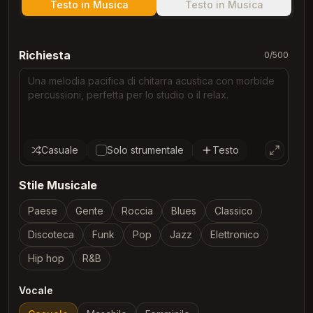
Testo in Musica
Testo in Musica
Richiesta
0
/500
Casuale
Solo strumentale
Testo
Stile Musicale
Paese
Gente
Roccia
Blues
Classico
Discoteca
Funk
Pop
Jazz
Elettronico
Hip hop
R&B
Vocale