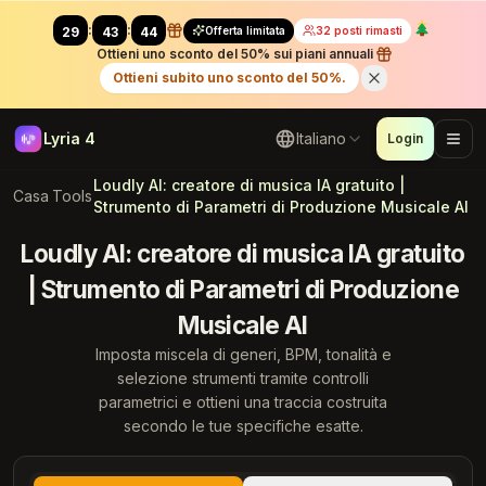
:
:
Offerta limitata
32 posti rimasti
29
41
70
Ottieni uno sconto del 50% sui piani annuali
Ottieni subito uno sconto del 50%.
Lyria 4
Italiano
Login
Loudly AI: creatore di musica IA gratuito |
Casa
Tools
Strumento di Parametri di Produzione Musicale AI
Loudly AI: creatore di musica IA gratuito
| Strumento di Parametri di Produzione
Musicale AI
Imposta miscela di generi, BPM, tonalità e
selezione strumenti tramite controlli
parametrici e ottieni una traccia costruita
secondo le tue specifiche esatte.