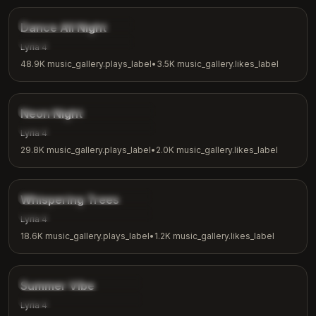
music_gallery.tags.dance
Dance All Night
music_gallery.tags.party
Lyria 4
48.9K
music_gallery.plays_label
•
3.5K
music_gallery.likes_label
3:15
music_gallery.tags.synthwave
Neon Night
music_gallery.tags.night_vibes
Lyria 4
29.8K
music_gallery.plays_label
•
2.0K
music_gallery.likes_label
2:26
music_gallery.tags.nature
Whispering Trees
music_gallery.tags.meditation
Lyria 4
18.6K
music_gallery.plays_label
•
1.2K
music_gallery.likes_label
2:53
music_gallery.tags.chill
Summer Vibe
music_gallery.tags.summer
Lyria 4