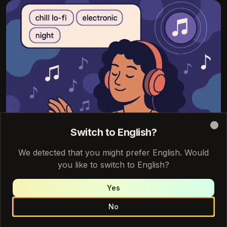
Switch to English?
Clo
We detected that you might prefer English. Would
you like to switch to English?
Yes
No
Avvia una bozza Loudly AI