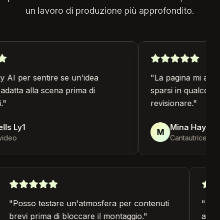
un lavoro di produzione più approfondito.
AI per sentire se un'idea
"
La pagina mi aiuta
datta alla scena prima di
sparsi in qualcosa 
"
revisionare.
"
ls Ly1
Mina Hayes L
M
ideo
Cantautrice
"
Posso testare un'atmosfera per contenuti
"
Lo
brevi prima di bloccare il montaggio.
"
arr