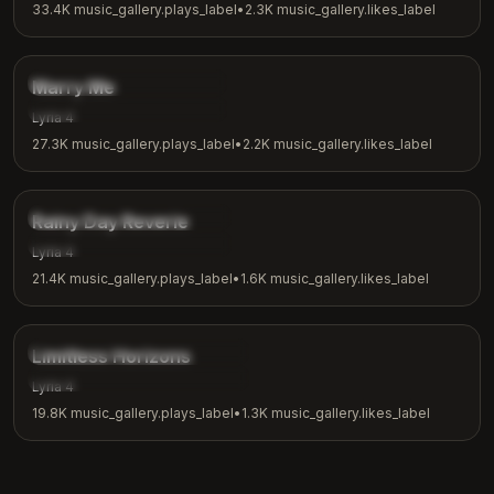
33.4K
music_gallery.plays_label
•
2.3K
music_gallery.likes_label
2:31
music_gallery.tags.romantic
Marry Me
music_gallery.tags.love
Lyria 4
27.3K
music_gallery.plays_label
•
2.2K
music_gallery.likes_label
3:08
music_gallery.tags.ambient
Rainy Day Reverie
music_gallery.tags.rainy_day
Lyria 4
21.4K
music_gallery.plays_label
•
1.6K
music_gallery.likes_label
4:18
music_gallery.tags.inspirational
Limitless Horizons
music_gallery.tags.motivation
Lyria 4
19.8K
music_gallery.plays_label
•
1.3K
music_gallery.likes_label