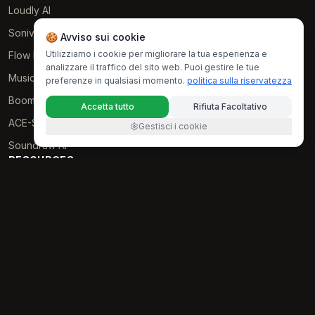
Loudly AI
Soniva Music AI
🍪 Avviso sui cookie
Utilizziamo i cookie per migliorare la tua esperienza e
Flow Music
analizzare il traffico del sito web. Puoi gestire le tue
Music GPT
preferenze in qualsiasi momento.
politica sulla riservatezza
Boomy AI
Accetta tutto
Rifiuta Facoltativo
ACE-Step AI
Gestisci i cookie
Soundraw AI
RESOURCES
Examples
politica sulla riservatezza
Termini di servizio
© 2025 • Lyria 4 All rights reserved.