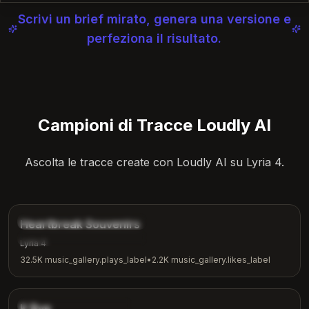
Scrivi un brief mirato, genera una versione e
perfeziona il risultato.
Campioni di Tracce Loudly AI
Ascolta le tracce create con Loudly AI su Lyria 4.
4:12
music_gallery.tags.ballad
Heartbreak Souvenirs
music_gallery.tags.emotional
Lyria 4
32.5K
music_gallery.plays_label
•
2.2K
music_gallery.likes_label
3:42
music_gallery.tags.indie
K Bye