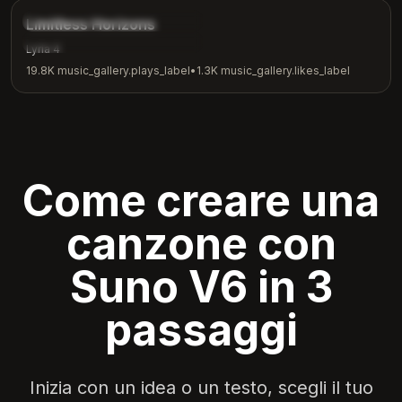
music_gallery.tags.inspirational
Limitless Horizons
music_gallery.tags.motivation
Lyria 4
19.8K
music_gallery.plays_label
•
1.3K
music_gallery.likes_label
Come creare una
canzone con
Suno V6 in 3
passaggi
Inizia con un idea o un testo, scegli il tuo