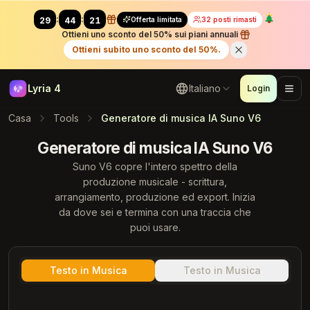
:
:
Offerta limitata
32 posti rimasti
29
42
87
Ottieni uno sconto del 50% sui piani annuali
Ottieni subito uno sconto del 50%.
Lyria 4
Italiano
Login
Casa
Tools
Generatore di musica IA Suno V6
Generatore di musica IA Suno V6
Suno V6 copre l'intero spettro della
produzione musicale - scrittura,
arrangiamento, produzione ed export. Inizia
da dove sei e termina con una traccia che
puoi usare.
Testo in Musica
Testo in Musica