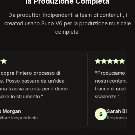
la Produzione Completa
Da produttori indipendenti a team di contenuti, i
creatori usano Suno V6 per la produzione musicale
completa.
opre l'intero processo di
"
Produciamo canzon
. Posso passare da un'idea
nostri contenuti. 
a traccia pronta per il demo
tracce di qualità p
are lo strumento.
"
scadenze.
"
 Morgan
Sarah Blake
S
tore Indipendente
Responsabile T