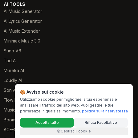
AI TOOLS
AI Music Generator
AI Lyrics Generator
AI Music Extender
Minimax Music 3.0
Suno V6
Tad AI
Mureka AI
Loudly AI
Soniva Music AI
🍪 Avviso sui cookie
Utilizziamo i cookie per migliorare la tua esperienza e
Flow Music
analizzare il traffico del sito web. Puoi gestire le tue
Music GPT
preferenze in qualsiasi momento.
politica sulla riservatezza
Boomy AI
Accetta tutto
Rifiuta Facoltativo
ACE-Step AI
Gestisci i cookie