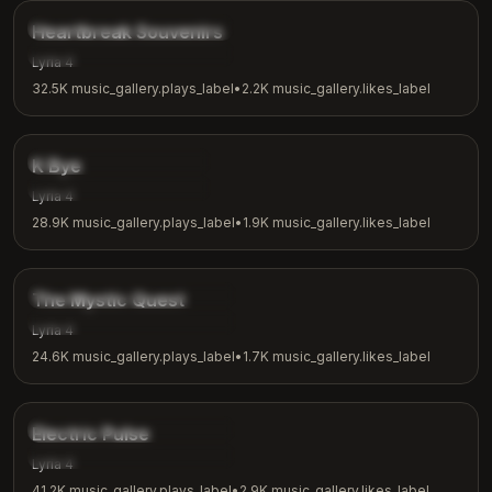
music_gallery.tags.ballad
Heartbreak Souvenirs
music_gallery.tags.emotional
Lyria 4
32.5K
music_gallery.plays_label
•
2.2K
music_gallery.likes_label
3:42
music_gallery.tags.indie
K Bye
music_gallery.tags.casual
Lyria 4
28.9K
music_gallery.plays_label
•
1.9K
music_gallery.likes_label
4:04
music_gallery.tags.fantasy
The Mystic Quest
music_gallery.tags.adventure
Lyria 4
24.6K
music_gallery.plays_label
•
1.7K
music_gallery.likes_label
3:48
music_gallery.tags.electronic
Electric Pulse
music_gallery.tags.workout
Lyria 4
41.2K
music_gallery.plays_label
•
2.9K
music_gallery.likes_label