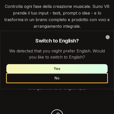
Controlla ogni fase della creazione musicale. Suno V6
prende il tuo input - testi, prompt o idea - e lo
trasforma in un brano completo e prodotto con voci e
arrangiamento integrale.
Switch to English?
Clo
We detected that you might prefer English. Would
you like to switch to English?
Creazione da Prompt a Canzone
Yes
Descrivi la tua idea o incolla i testi. Suno V6 genera una
No
canzone completa con voci, strumentazione e
arrangiamento da un singolo input.