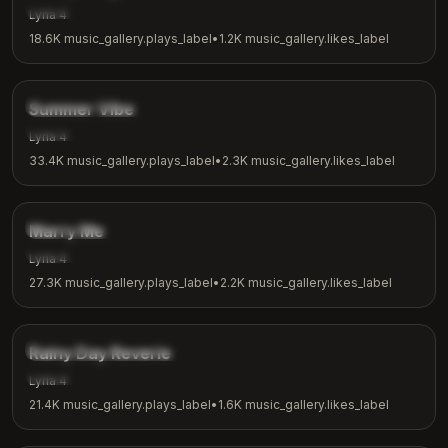
music_gallery.tags.meditation
Lyria 4
18.6K
music_gallery.plays_label
•
1.2K
music_gallery.likes_label
2:53
music_gallery.tags.chill
Summer Vibe
music_gallery.tags.summer
Lyria 4
33.4K
music_gallery.plays_label
•
2.3K
music_gallery.likes_label
2:31
music_gallery.tags.romantic
Marry Me
music_gallery.tags.love
Lyria 4
27.3K
music_gallery.plays_label
•
2.2K
music_gallery.likes_label
3:08
music_gallery.tags.ambient
Rainy Day Reverie
music_gallery.tags.rainy_day
Lyria 4
21.4K
music_gallery.plays_label
•
1.6K
music_gallery.likes_label
4:18