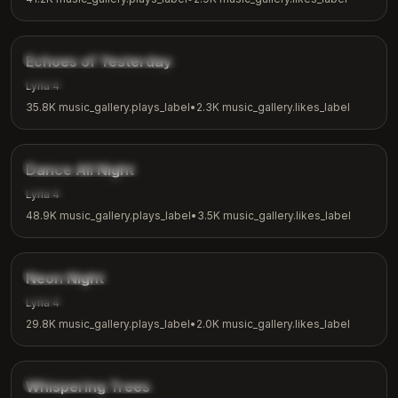
4:00
music_gallery.tags.nostalgic
Echoes of Yesterday
music_gallery.tags.reflection
Lyria 4
35.8K
music_gallery.plays_label
•
2.3K
music_gallery.likes_label
3:24
music_gallery.tags.dance
Dance All Night
music_gallery.tags.party
Lyria 4
48.9K
music_gallery.plays_label
•
3.5K
music_gallery.likes_label
3:15
music_gallery.tags.synthwave
Neon Night
music_gallery.tags.night_vibes
Lyria 4
29.8K
music_gallery.plays_label
•
2.0K
music_gallery.likes_label
2:26
music_gallery.tags.nature
Whispering Trees