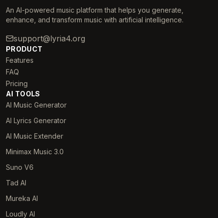
An AI-powered music platform that helps you generate,
enhance, and transform music with artificial intelligence.
support@lyria4.org
PRODUCT
Features
FAQ
Pricing
AI TOOLS
AI Music Generator
AI Lyrics Generator
AI Music Extender
Minimax Music 3.0
Suno V6
Tad AI
Mureka AI
Loudly AI