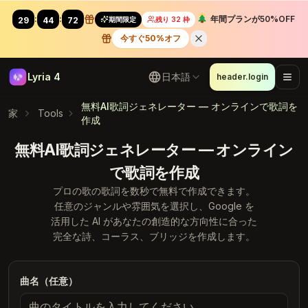
:
:
年間プランが50%OFF
期間限定
残り 32 枠
29
43
99
今すぐ50%オフ
Lyria 4
日本語
header.login
無料AI歌詞ジェネレーター — オンラインで歌詞を
家
Tools
作成
無料AI歌詞ジェネレーター — オンライン
で歌詞を作成
プロの歌の歌詞を数秒で無料で作成できます。
任意のジャンルや雰囲気を選択し、Google を
活用した AI があなたの創造的な方向性に合った
完全な詩、コーラス、ブリッジを作成します。
曲名（任意）