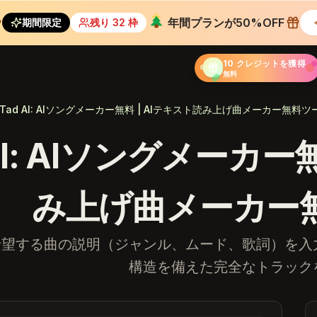
年間プランが50%OFF
期間限定
残り 32 枠
10 クレジットを獲得
無料
Tad AI: AIソングメーカー無料 | AIテキスト読み上げ曲メーカー無料ツ
 AI: AIソングメーカー
み上げ曲メーカー
希望する曲の説明（ジャンル、ムード、歌詞）を入力す
構造を備えた完全なトラック