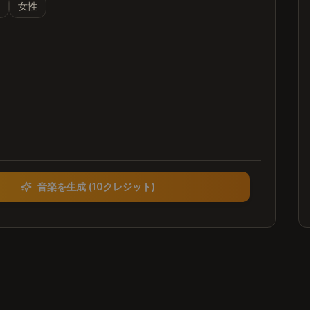
性
女性
音楽を生成
(
10クレジット
)