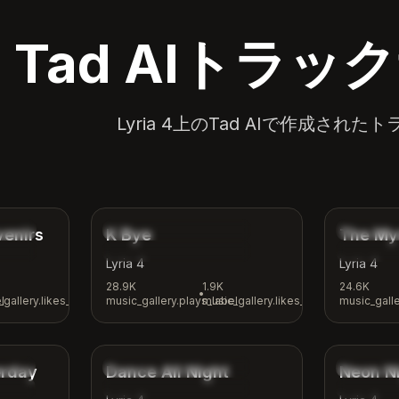
Tad AIトラ
Lyria 4上のTad AIで作成され
4:12
3:42
ad
music_gallery.tags.indie
music_gall
venirs
K Bye
The My
tional
music_gallery.tags.casual
music_gall
Lyria 4
Lyria 4
28.9K
1.9K
24.6K
•
l
gallery.likes_label
music_gallery.plays_label
music_gallery.likes_label
music_galle
4:00
3:24
algic
music_gallery.tags.dance
music_gal
erday
Dance All Night
Neon N
ection
music_gallery.tags.party
music_gall