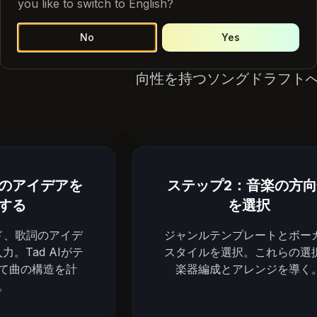
キストを曲に
you like to switch to English?
No
Yes
ad AIを使用して、歌詞、フックライン、ジャン
向性を持つソングドラフト
曲のアイデアを
ステップ2：音楽の方
する
を選択
ド、歌詞のアイデ
ジャンルテンプレートとボー
。Tad AIがテ
スタイルを選択。これらの選
て曲の構造を計
楽器編成とアレンジを導く
。