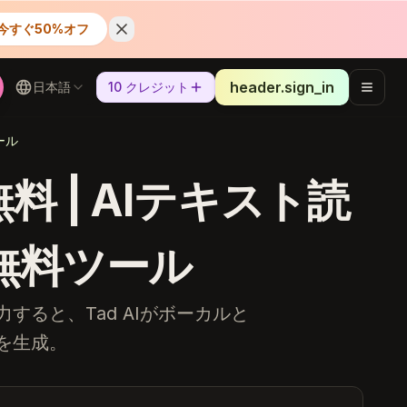
今すぐ50%オフ
header.sign_in
日本語
10 クレジット
ール
無料 | AIテキスト読
無料ツール
ると、Tad AIがボーカルと
を生成。