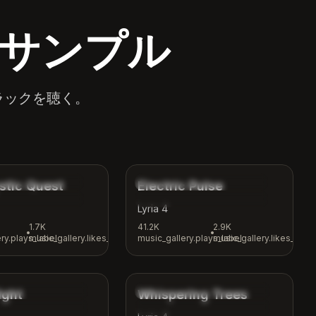
ックサンプル
たトラックを聴く。
4:04
3:48
ery.tags.fantasy
music_gallery.tags.electronic
stic Quest
Electric Pulse
ery.tags.adventure
music_gallery.tags.workout
Lyria 4
1.7K
41.2K
2.9K
•
•
ry.plays_label
music_gallery.likes_label
music_gallery.plays_label
music_gallery.likes_label
3:15
2:26
lery.tags.synthwave
music_gallery.tags.nature
ight
Whispering Trees
ery.tags.night_vibes
music_gallery.tags.meditation