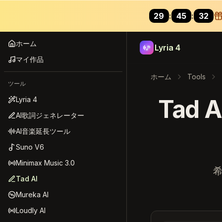
29
:
43
:
85
Lyria 4
ホーム
Lyria 4
マイ作品
ホーム
Tools
ツール
Tad
Lyria 4
AI歌詞ジェネレーター
AI音楽延長ツール
Suno V6
Minimax Music 3.0
Tad AI
Mureka AI
Loudly AI