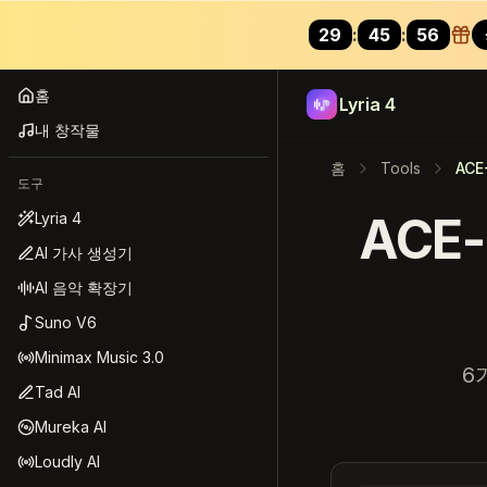
29
:
44
:
03
Lyria 4
홈
Lyria 4
내 창작물
홈
Tools
ACE
도구
ACE-
Lyria 4
AI 가사 생성기
AI 음악 확장기
Suno V6
Minimax Music 3.0
6
Tad AI
Mureka AI
Loudly AI