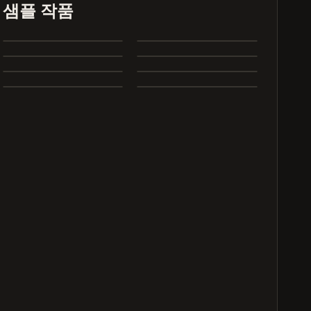
Heartbreak Souvenirs
K Bye
샘플 작품
Summer Dreams
Neon Nights
4:12
3:42
Echoes of Yesterday
Dance All Night
3:28
4:05
Whispering Trees
Marry Me
4:00
3:24
완
완
2:26
2:31
료
료
완
완
료
료
완
완
료
료
완
완
료
료