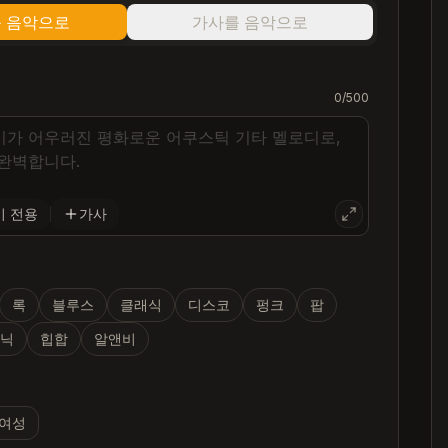
 음악으로
가사를 음악으로
0
/500
기 전용
가사
록
블루스
클래식
디스코
펑크
팝
로닉
힙합
알앤비
여성