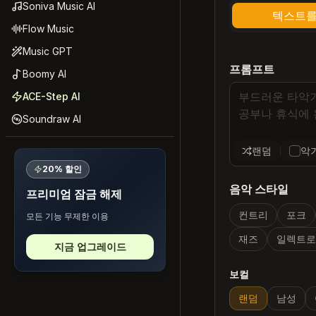
Soniva Music AI
텍스트를
Flow Music
Music GPT
프롬프트
Boomy AI
ACE-Step AI
Soundraw AI
랜덤
악
20% 할인
음악 스타일
프리미엄 잠금 해제
컨트리
포크
모든 기능 무제한 이용
재즈
일렉트
지금 업그레이드
보컬
랜덤
남성