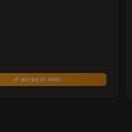
음악 생성
(
10 크레딧
)