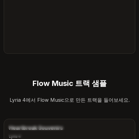
Flow Music 트랙 샘플
Lyria 4에서 Flow Music으로 만든 트랙을 들어보세요.
4:12
music_gallery.tags.ballad
Heartbreak Souvenirs
music_gallery.tags.emotional
Lyria 4