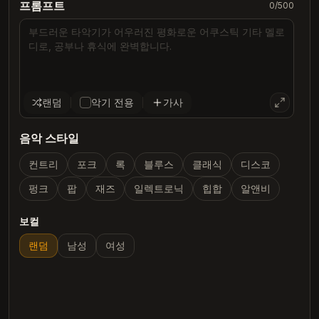
프롬프트
0
/500
랜덤
악기 전용
가사
음악 스타일
컨트리
포크
록
블루스
클래식
디스코
펑크
팝
재즈
일렉트로닉
힙합
알앤비
보컬
랜덤
남성
여성