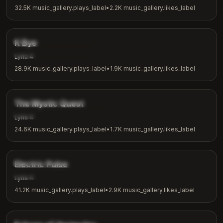
32.5K
music_gallery.plays_label
•
2.2K
music_gallery.likes_label
3:42
music_gallery.tags.indie
K Bye
music_gallery.tags.casual
Lyria 4
28.9K
music_gallery.plays_label
•
1.9K
music_gallery.likes_label
4:04
music_gallery.tags.fantasy
The Mystic Quest
music_gallery.tags.adventure
Lyria 4
24.6K
music_gallery.plays_label
•
1.7K
music_gallery.likes_label
3:48
music_gallery.tags.electronic
Electric Pulse
music_gallery.tags.workout
Lyria 4
41.2K
music_gallery.plays_label
•
2.9K
music_gallery.likes_label
4:00
music_gallery.tags.nostalgic