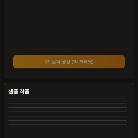
음악 생성
(
10 크레딧
)
Heartbreak Souvenirs
K Bye
Summer Dreams
샘플 작품
4:12
Neon Nights
3:42
Echoes of Yesterday
3:28
Dance All Night
4:05
완
Whispering Trees
4:00
완
Marry Me
3:24
료
완
2:26
료
완
2:31
료
완
료
완
료
완
료
완