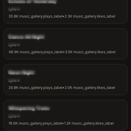
Echoes of Yesterday
music_gallery.tags.reflection
Lyria 4
35.8K
music_gallery.plays_label
•
2.3K
music_gallery.likes_label
3:24
music_gallery.tags.dance
Dance All Night
music_gallery.tags.party
Lyria 4
48.9K
music_gallery.plays_label
•
3.5K
music_gallery.likes_label
3:15
music_gallery.tags.synthwave
Neon Night
music_gallery.tags.night_vibes
Lyria 4
29.8K
music_gallery.plays_label
•
2.0K
music_gallery.likes_label
2:26
music_gallery.tags.nature
Whispering Trees
music_gallery.tags.meditation
Lyria 4
18.6K
music_gallery.plays_label
•
1.2K
music_gallery.likes_label
2:53