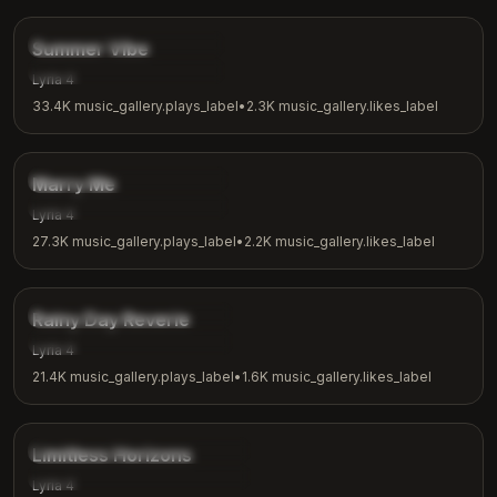
music_gallery.tags.chill
Summer Vibe
music_gallery.tags.summer
Lyria 4
33.4K
music_gallery.plays_label
•
2.3K
music_gallery.likes_label
2:31
music_gallery.tags.romantic
Marry Me
music_gallery.tags.love
Lyria 4
27.3K
music_gallery.plays_label
•
2.2K
music_gallery.likes_label
3:08
music_gallery.tags.ambient
Rainy Day Reverie
music_gallery.tags.rainy_day
Lyria 4
21.4K
music_gallery.plays_label
•
1.6K
music_gallery.likes_label
4:18
music_gallery.tags.inspirational
Limitless Horizons
music_gallery.tags.motivation
Lyria 4