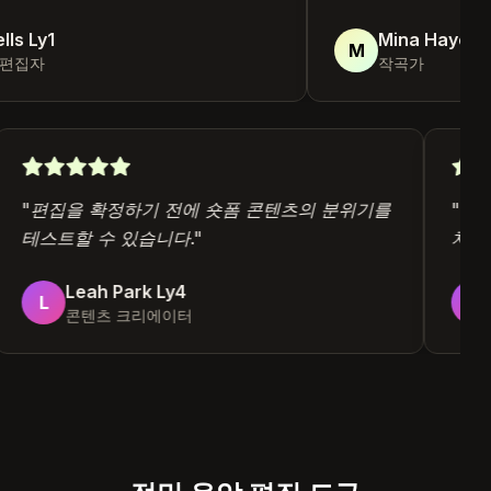
s Ly1
Mina Hayes Ly
M
편집자
작곡가
"
편집을 확정하기 전에 숏폼 콘텐츠의 분위기를
"
F
테스트할 수 있습니다.
"
치
Leah Park Ly4
L
콘텐츠 크리에이터