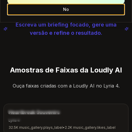
Inicie um Rascunho do Loudly AI
No
Escreva um briefing focado, gere uma
versão e refine o resultado.
Amostras de Faixas da Loudly AI
Ouça faixas criadas com a Loudly AI no Lyria 4.
4:12
music_gallery.tags.ballad
Heartbreak Souvenirs
music_gallery.tags.emotional
Lyria 4
32.5K
music_gallery.plays_label
•
2.2K
music_gallery.likes_label