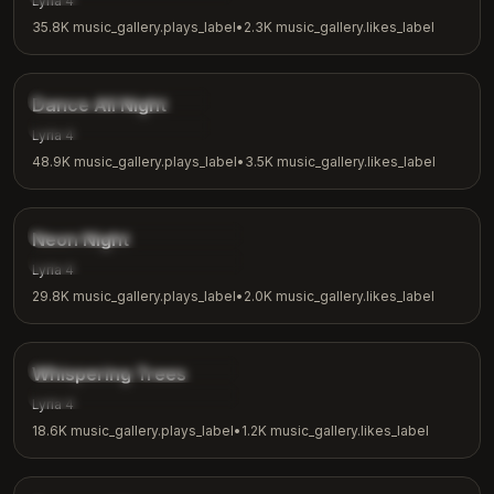
Lyria 4
35.8K
music_gallery.plays_label
•
2.3K
music_gallery.likes_label
3:24
music_gallery.tags.dance
Dance All Night
music_gallery.tags.party
Lyria 4
48.9K
music_gallery.plays_label
•
3.5K
music_gallery.likes_label
3:15
music_gallery.tags.synthwave
Neon Night
music_gallery.tags.night_vibes
Lyria 4
29.8K
music_gallery.plays_label
•
2.0K
music_gallery.likes_label
2:26
music_gallery.tags.nature
Whispering Trees
music_gallery.tags.meditation
Lyria 4
18.6K
music_gallery.plays_label
•
1.2K
music_gallery.likes_label
2:53