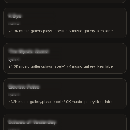
3:42
music_gallery.tags.indie
K Bye
music_gallery.tags.casual
Lyria 4
28.9K
music_gallery.plays_label
•
1.9K
music_gallery.likes_label
4:04
music_gallery.tags.fantasy
The Mystic Quest
music_gallery.tags.adventure
Lyria 4
24.6K
music_gallery.plays_label
•
1.7K
music_gallery.likes_label
3:48
music_gallery.tags.electronic
Electric Pulse
music_gallery.tags.workout
Lyria 4
41.2K
music_gallery.plays_label
•
2.9K
music_gallery.likes_label
4:00
music_gallery.tags.nostalgic
Echoes of Yesterday
music_gallery.tags.reflection