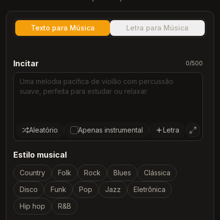
Texto para Música
Letra para Música
Incitar
0
/500
Aleatório
Apenas instrumental
Letra
Estilo musical
Country
Folk
Rock
Blues
Clássica
Disco
Funk
Pop
Jazz
Eletrônica
Hip hop
R&B