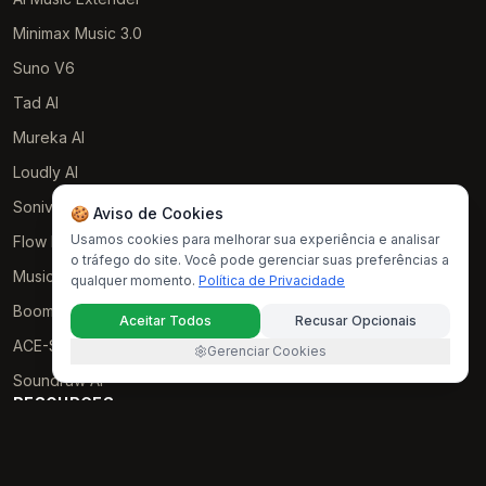
Minimax Music 3.0
Suno V6
Tad AI
Mureka AI
Loudly AI
Soniva Music AI
🍪 Aviso de Cookies
Usamos cookies para melhorar sua experiência e analisar
Flow Music
o tráfego do site. Você pode gerenciar suas preferências a
Music GPT
qualquer momento.
Política de Privacidade
Boomy AI
Aceitar Todos
Recusar Opcionais
ACE-Step AI
Gerenciar Cookies
Soundraw AI
RESOURCES
Examples
Política de Privacidade
Termos de Serviço