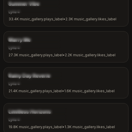
music_gallery.tags.chill
Summer Vibe
music_gallery.tags.summer
Lyria 4
33.4K
music_gallery.plays_label
•
2.3K
music_gallery.likes_label
2:31
music_gallery.tags.romantic
Marry Me
music_gallery.tags.love
Lyria 4
27.3K
music_gallery.plays_label
•
2.2K
music_gallery.likes_label
3:08
music_gallery.tags.ambient
Rainy Day Reverie
music_gallery.tags.rainy_day
Lyria 4
21.4K
music_gallery.plays_label
•
1.6K
music_gallery.likes_label
4:18
music_gallery.tags.inspirational
Limitless Horizons
music_gallery.tags.motivation
Lyria 4
19.8K
music_gallery.plays_label
•
1.3K
music_gallery.likes_label