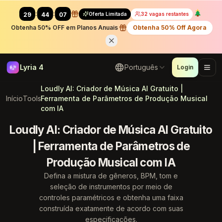
:
:
Oferta Limitada
32 vagas restantes
29
42
11
Obtenha 50% OFF em Planos Anuais
Obtenha 50% Off Agora
Lyria 4
Português
Login
Loudly AI: Criador de Música AI Gratuito |
Início
Tools
Ferramenta de Parâmetros de Produção Musical
com IA
Loudly AI: Criador de Música AI Gratuito
| Ferramenta de Parâmetros de
Produção Musical com IA
Defina a mistura de gêneros, BPM, tom e
seleção de instrumentos por meio de
controles paramétricos e obtenha uma faixa
construída exatamente de acordo com suas
especificações.