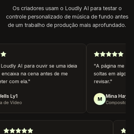
Os criadores usam o Loudly AI para testar o
controle personalizado de música de fundo antes
de um trabalho de produção mais aprofundado.
oudly AI para ouvir se uma ideia
"
A página me ajuda
encaixa na cena antes de me
soltas em algo que
r com ela.
"
revisar.
"
ls Ly1
Mina Hayes L
M
 de Vídeo
Compositora