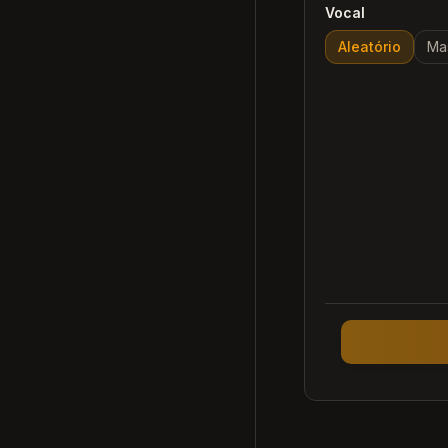
Vocal
Aleatório
Ma