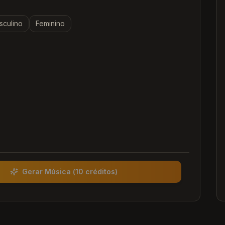
sculino
Feminino
Gerar Música
(
10 créditos
)