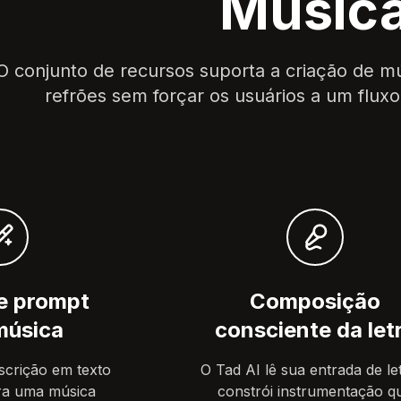
Músic
O conjunto de recursos suporta a criação de m
refrões sem forçar os usuários a um flux
e prompt
Composição
música
consciente da let
crição em texto
O Tad AI lê sua entrada de le
ra uma música
constrói instrumentação q