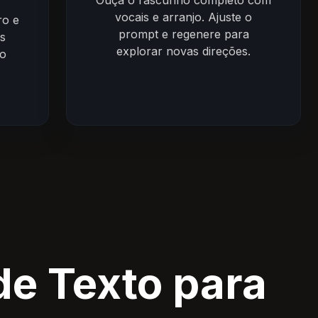
Ouça o rascunho completo com
vocais e arranjo. Ajuste o
ro e
prompt e regenere para
as
explorar novas direções.
 o
de Texto para