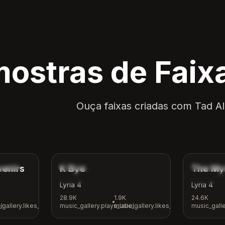
ostras de Faixa
Ouça faixas criadas com Tad AI 
4:12
3:42
ad
music_gallery.tags.indie
music_gall
venirs
K Bye
The My
tional
music_gallery.tags.casual
music_gall
Lyria 4
Lyria 4
28.9K
1.9K
24.6K
•
l
gallery.likes_label
music_gallery.plays_label
music_gallery.likes_label
music_galle
4:00
3:24