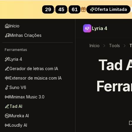
29
:
44
:
37
Oferta Limitada
Lyria 4
Início
Lyria 4
Minhas Criações
Início
Tools
T
Ferramentas
Tad A
Lyria 4
Gerador de letras com IA
Extensor de música com IA
Ferra
Suno V6
Minimax Music 3.0
Tad AI
Mureka AI
D
Loudly AI