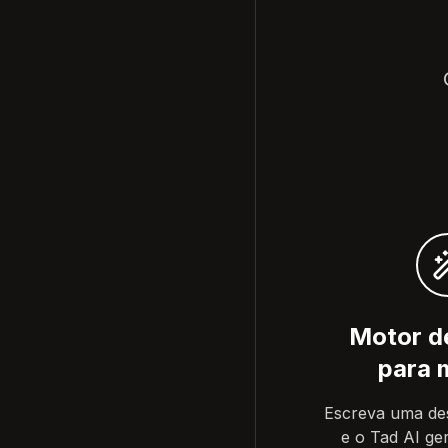
Motor d
para 
Escreva uma des
e o Tad AI ge