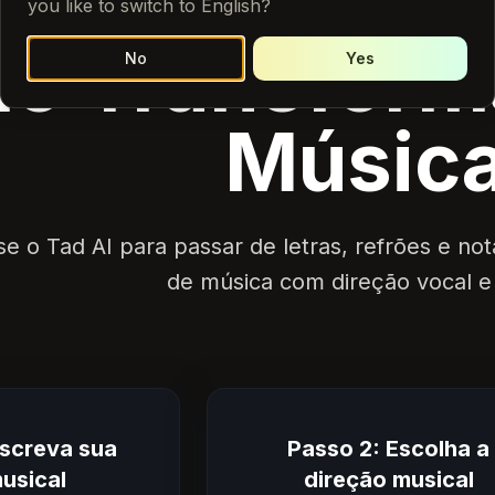
you like to switch to English?
o Transform
No
Yes
Músic
se o Tad AI para passar de letras, refrões e n
de música com direção vocal e 
escreva sua
Passo 2: Escolha a
musical
direção musical