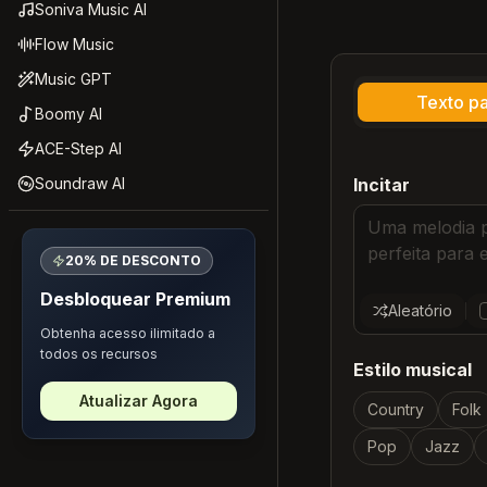
Soniva Music AI
Flow Music
Music GPT
Texto p
Boomy AI
ACE-Step AI
Soundraw AI
Incitar
20% DE DESCONTO
Desbloquear Premium
Aleatório
Obtenha acesso ilimitado a
todos os recursos
Estilo musical
Atualizar Agora
Country
Folk
Pop
Jazz