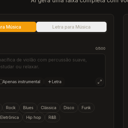
AI gera uma faixa completa com voc
ara Música
Letra para Música
C
0
/500
C
C
C
Apenas instrumental
Letra
Rock
Blues
Clássica
Disco
Funk
Eletrônica
Hip hop
R&B