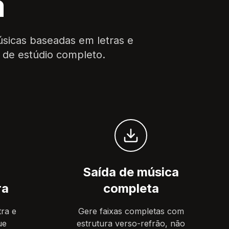
a
úsicas baseadas em letras e
o de estúdio completo.
Saída de música
ra
completa
tra e
Gere faixas completas com
ue
estrutura verso-refrão, não