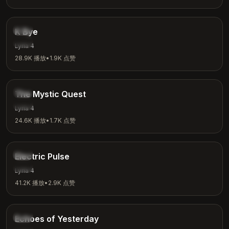
3:42
独立
K Bye
轻松
Lyria 4
28.9K
播放
•
1.9K
点赞
4:04
奇幻
The Mystic Quest
冒险
Lyria 4
24.6K
播放
•
1.7K
点赞
3:48
电子
Electric Pulse
运动
Lyria 4
41.2K
播放
•
2.9K
点赞
4:00
怀旧
Echoes of Yesterday
沉思