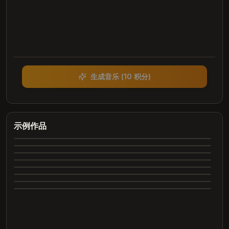
生成音乐
(
10 积分
)
Heartbreak Souvenirs
K Bye
Summer Dreams
示例作品
4:12
Neon Nights
3:42
Echoes of Yesterday
3:28
Dance All Night
4:05
完
Whispering Trees
4:00
完
Marry Me
3:24
成
完
2:26
成
完
2:31
成
完
成
完
成
完
成
完
成
成