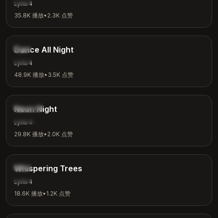
Lyria 4
35.8K
播放
•
2.3K
点赞
3:24
舞曲
Dance All Night
派对
Lyria 4
48.9K
播放
•
3.5K
点赞
3:15
合成波
Neon Night
夜晚氛围
Lyria 4
29.8K
播放
•
2.0K
点赞
2:26
自然
Whispering Trees
冥想
Lyria 4
18.6K
播放
•
1.2K
点赞
2:53