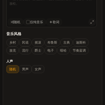
随机
仅纯音乐
歌词
音乐风格
乡村
民谣
摇滚
布鲁斯
古典
迪斯科
放克
流行
爵士
电子
嘻哈
节奏蓝调
人声
随机
男声
女声