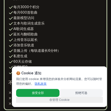
每月3000个积分
每月600首歌曲
最新模型访问
文本与歌词生成音乐
AI歌词生成器
延长与翻唱歌曲
上传音乐以延长
添加音乐轨道
音频上传（每轨道最长6分钟）
私密生成
60天云存储
下载MP3
3个并发生成
🍪 Cookie 通知
我们使用 cookie 来增强您的体验并分析网站流量。您可以随时管
不包含：
理您的偏好。
隐私政策
下载WAV
✕
接受全部
拒绝可选
优先邮件支持
✕
管理 Cookie
商业许可证
✕