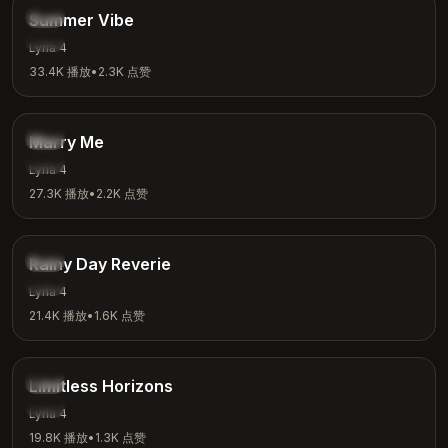
放松
Summer Vibe
夏日
Lyria 4
33.4K
播放
•
2.3K
点赞
2:31
浪漫
Marry Me
爱情
Lyria 4
27.3K
播放
•
2.2K
点赞
3:08
氛围
Rainy Day Reverie
雨天
Lyria 4
21.4K
播放
•
1.6K
点赞
4:18
鼓舞
Limitless Horizons
激励
Lyria 4
19.8K
播放
•
1.3K
点赞