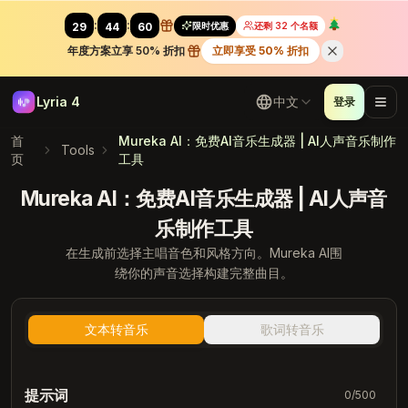
:
:
限时优惠
还剩 32 个名额
29
42
88
年度方案立享 50% 折扣
立即享受 50% 折扣
Lyria 4
中文
登录
首
Mureka AI：免费AI音乐生成器 | AI人声音乐制作
Tools
页
工具
Mureka AI：免费AI音乐生成器 | AI人声音
乐制作工具
在生成前选择主唱音色和风格方向。Mureka AI围
绕你的声音选择构建完整曲目。
文本转音乐
歌词转音乐
提示词
0
/500