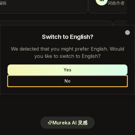
辑
词曲作者
Switch to English?
Clo
"
我可以在锁定编辑前测试短视频内容的氛围。
"
"
Mu
We detected that you might prefer English. Would
用。
you like to switch to English?
Leah Park Ly4
L
内容创作者
N
Yes
No
Mureka AI 灵感