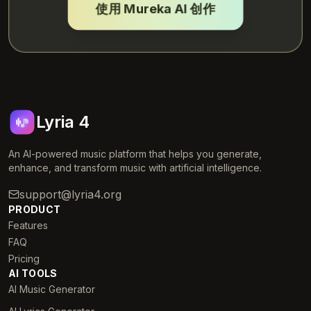
使用 Mureka AI 创作
Lyria 4
An AI-powered music platform that helps you generate,
enhance, and transform music with artificial intelligence.
support@lyria4.org
PRODUCT
Features
FAQ
Pricing
AI TOOLS
AI Music Generator