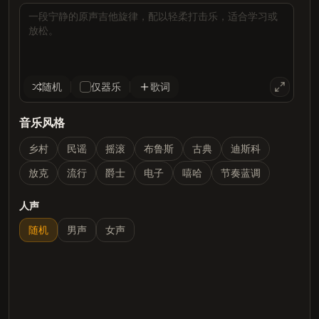
随机
仅器乐
歌词
音乐风格
乡村
民谣
摇滚
布鲁斯
古典
迪斯科
放克
流行
爵士
电子
嘻哈
节奏蓝调
人声
随机
男声
女声