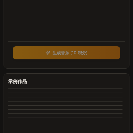
生成音乐
(
10 积分
)
Heartbreak Souvenirs
K Bye
Summer Dreams
示例作品
4:12
Neon Nights
3:42
Echoes of Yesterday
3:28
Dance All Night
4:05
完
Whispering Trees
4:00
完
Marry Me
3:24
成
完
2:26
成
完
2:31
成
完
成
完
成
完
成
完
成
成