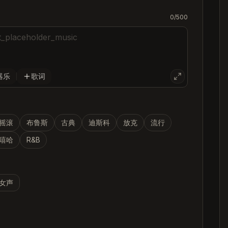
0
/500
器乐
歌词
摇滚
布鲁斯
古典
迪斯科
放克
流行
嘻哈
R&B
女声