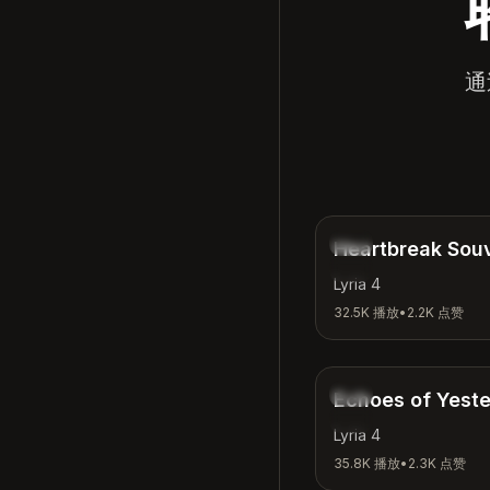
通
民谣
Heartbreak Sou
情感
Lyria 4
32.5K
播放
•
2.2K
点赞
怀旧
Echoes of Yest
沉思
Lyria 4
35.8K
播放
•
2.3K
点赞