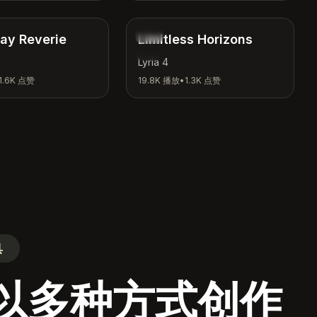
鼓舞
ay Reverie
Limitless Horizons
激励
Lyria 4
1.6K
点赞
19.8K
播放
•
1.3K
点赞
具
se
具以多种方式创作