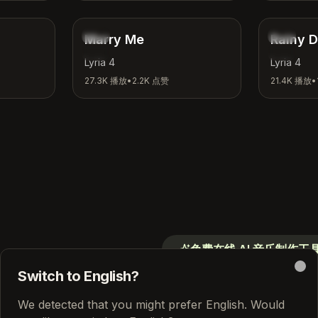
浪漫
氛围
Marry Me
Rainy D
爱情
雨天
Lyria 4
Lyria 4
27.3K
播放
•
2.2K
点赞
21.4K
播放
•
免费在线 AI 音乐制作工
Switch to English?
Clo
 AI 音乐制作工
We detected that you might prefer English. Would