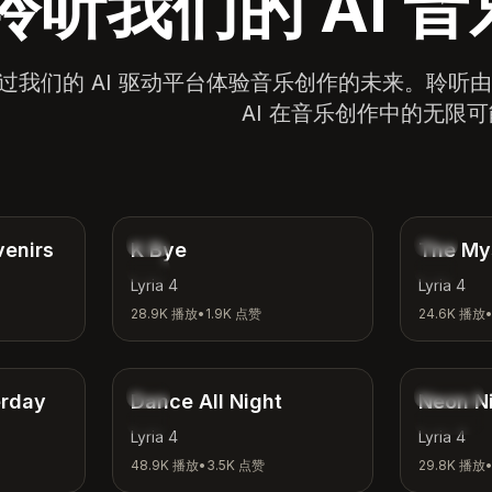
聆听我们的 AI 
过我们的 AI 驱动平台体验音乐创作的未来。聆听
AI 在音乐创作中的无限
4:12
3:42
独立
奇幻
venirs
K Bye
The My
轻松
冒险
Lyria 4
Lyria 4
28.9K
播放
•
1.9K
点赞
24.6K
播放
4:00
3:24
舞曲
合成波
erday
Dance All Night
Neon N
派对
夜晚氛围
Lyria 4
Lyria 4
48.9K
播放
•
3.5K
点赞
29.8K
播放
2:53
2:31