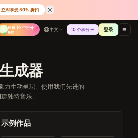
立即享受 50% 折扣
获得 10 个积分
登录
中文
10 个积分
免费
乐生成器
想象力生动呈现。使用我们先进的
创建独特音乐。
Heartbreak Souvenirs
K Bye
示例作品
Summer Dreams
Neon Nights
4:12
3:42
Echoes of Yesterday
Dance All Night
3:28
4:05