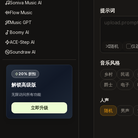
Soniva Music AI
提示词
Flow Music
Music GPT
Boomy AI
ACE-Step AI
随机
仅
Soundraw AI
音乐风格
20% 折扣
乡村
民谣
解锁高级版
爵士
电子
无限访问所有功能
人声
立即升级
随机
男声