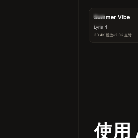
放松
Summer Vibe
夏日
Lyria 4
33.4K
播放
•
2.3K
点赞
使用