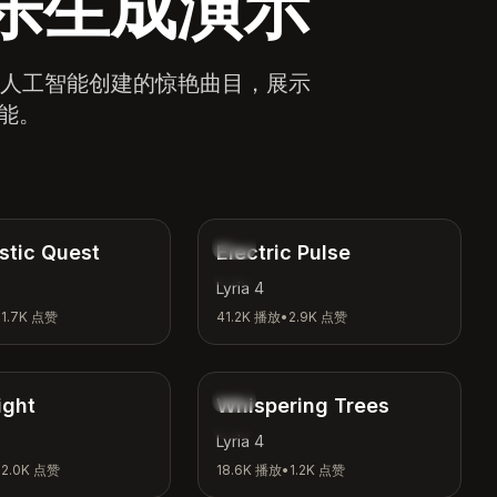
音乐生成演示
由人工智能创建的惊艳曲目，展示
可能。
4:04
3:48
电子
stic Quest
Electric Pulse
运动
Lyria 4
•
1.7K
点赞
41.2K
播放
•
2.9K
点赞
3:15
2:26
自然
ight
Whispering Trees
冥想
Lyria 4
•
2.0K
点赞
18.6K
播放
•
1.2K
点赞
3:08
4:18