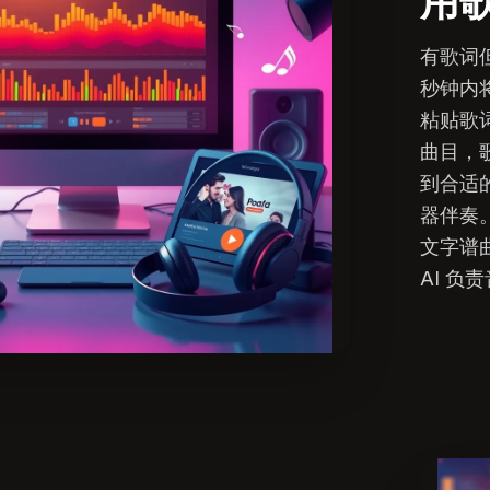
用
有歌词
秒钟内
粘贴歌
曲目，
到合适
器伴奏
文字谱
AI 