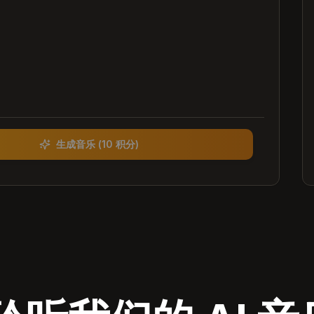
生成音乐
(
10 积分
)